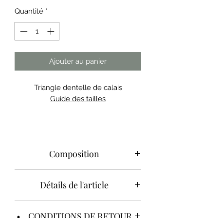
Quantité
*
Ajouter au panier
Triangle dentelle de calais
Guide des tailles
Composition
France
Détails de l'article
Dentelle de calais : Polyamide
/ Elasthanne
Livia
Europe
• CONDITIONS DE RETOUR
Délicat mélange de dentelle de
Softsweat : 95% Coton bio, 5%