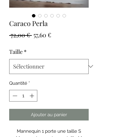
Caraco Perla
Prix
Prix
 72,00 € 
57,60 €
original
promotionnel
Taille
*
Quantité
*
Ajouter au panier
Mannequin 1 porte une taille S