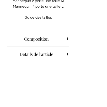
Mannequin 2 porte une taille M
Mannequin 3 porte une taille L
Guide des tailles
Composition
France
Détails de l'article
Dentelle de calais : Polyamide
/ Elasthanne
Un décolleté plongeant et une
dentelle délicate pour vous sentir
irrésistible, toujours avec confort.
Caraco pour la nuit ou en lingerie, la
brassière ....... saura vous séduire !
Détails :
Bretelles réglables