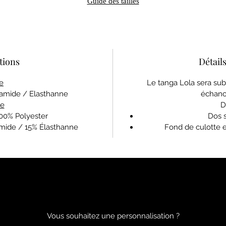
Guide des tailles
tions
Détails
e
Le tanga Lola sera su
lyamide / Elasthanne
échanc
pe
D
 100% Polyester
Dos 
mide / 15% Élasthanne
Fond de culotte e
Vous souhaitez une personnalisation ?