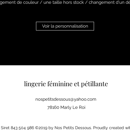
ement de couleur / une taille hors stock / changement d'un déta
Voir la personnalisation
lingerie féminine et pétillante
nospetitsdessous@yahoo.com
78160 Marly Le Roi
Siret 843 504 986 ©2019 by Nos Petits Dessous. Proudly created wi