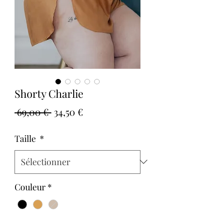
Shorty Charlie
Prix
Prix
 69,00 € 
34,50 €
original
promotionnel
Taille
*
Couleur
*