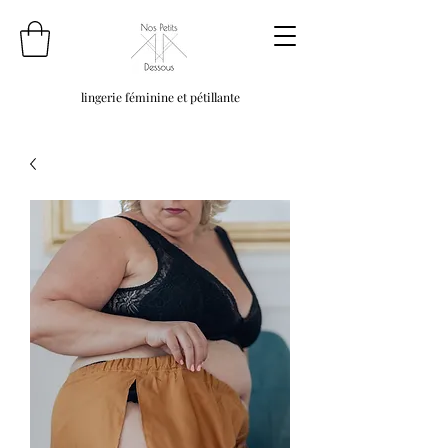
lingerie féminine et pétillante