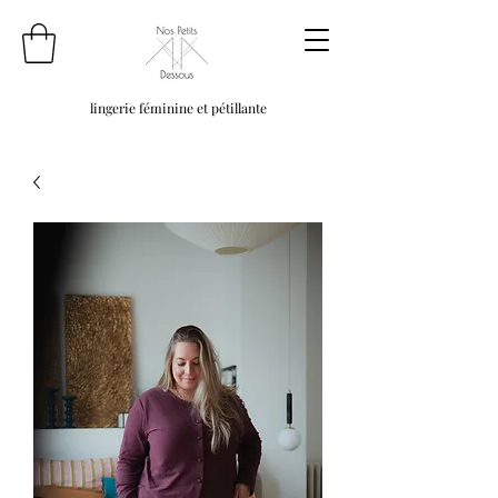
lingerie féminine et pétillante