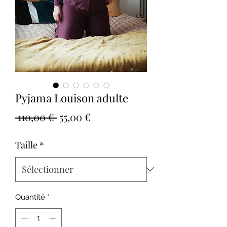
Pyjama Louison adulte
Prix
Prix
 110,00 € 
55,00 €
original
promotionnel
Taille
*
Quantité
*