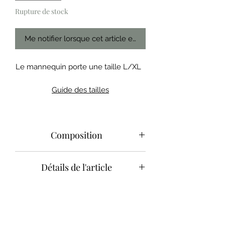
Rupture de stock
Me notifier lorsque cet article est disponible
Le mannequin porte une taille L/XL
Guide des tailles
Composition
Europe :
Détails de l'article
100% coton certifié OEKO-TEX
Le boxer Anna saura suivre vos filles
tout au long de leurs journées, grâce
à son confort et sa légèreté !
Détails :