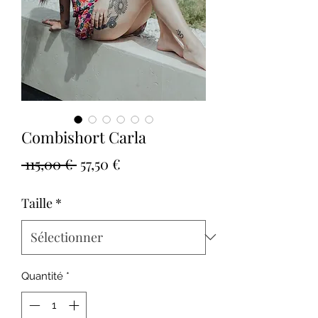
Combishort Carla
Prix
Prix
 115,00 € 
57,50 €
original
promotionnel
Taille
*
Quantité
*