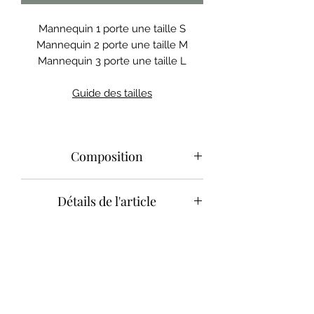
Mannequin 1 porte une taille S
Mannequin 2 porte une taille M
Mannequin 3 porte une taille L
Guide des tailles
Composition
France
Détails de l'article
Dentelle de calais : Polyamide
/ Elasthanne
Une taille haute pour flater vos
Europe
courbes, une dentelle résistante pour
Lycra
Oeko-Tex
: 85% Polyamide
un confort ultime ! Notre culotte ......
/ 15% Élasthanne
saura vous séduire par sa sensualité.
Détails
:
taille haute