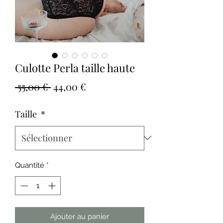
Culotte Perla taille haute
Prix
Prix
 55,00 € 
44,00 €
original
promotionnel
Taille
*
Quantité
*
Ajouter au panier