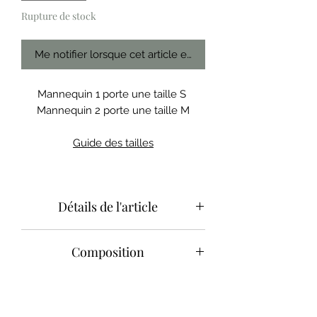
Rupture de stock
Me notifier lorsque cet article est disponible
Mannequin 1 porte une taille S
Mannequin 2 porte une taille M
Guide des tailles
Détails de l'article
Composition
La culotte .... saura se faire féminine
et sensuelle à la fois grâce à sa jolie
France
échancrure sur les fesses et sa
Dentelle de calais : Polyamide
dentelle de calait délicate.
/ Elasthanne