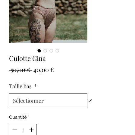
Culotte Gina
Prix
Prix
 50,00 € 
40,00 €
original
promotionnel
Taille bas
*
Quantité
*