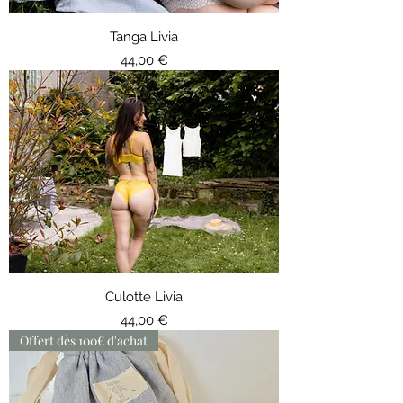
Tanga Livia
Prix
44,00 €
Culotte Livia
Prix
44,00 €
Offert dès 100€ d'achat