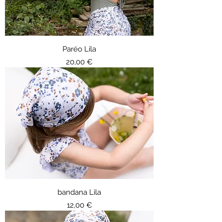
Paréo Lila
Prix
20,00 €
bandana Lila
Prix
12,00 €